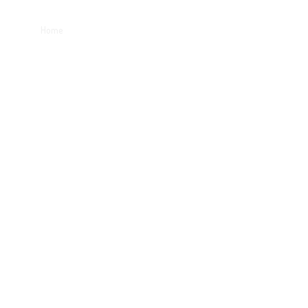
Home
Services
Best Sellers
About
Reviews