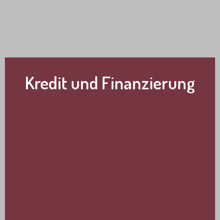
Vectron Shift4
bonVito
Inhouse Ordering
Kredit und Finanzierung